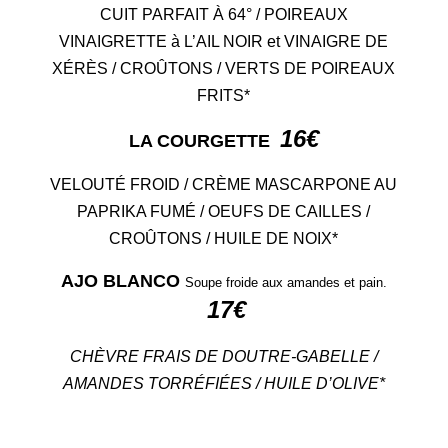
CUIT PARFAIT
À
64° /
POIREAUX
VINAIGRETTE
à L’AIL NOIR
et VINAIGRE DE
XÉR
È
S
/ CROÛTONS /
VERTS DE POIREAUX
FRITS
*
16
€
LA COURGETTE
VELOUTÉ FROID / CRÈME MASCARPONE AU
PAPRIKA FUMÉ / OEUFS DE CAILLES /
CROÛTONS / HUILE DE NOIX*
AJO BLANCO
Soupe froide aux amandes et pain.
17
€
CHÈVRE FRAIS DE DOUTRE-GABELLE /
AMANDES TORRÉFIÉES / HUILE D’OLIVE*