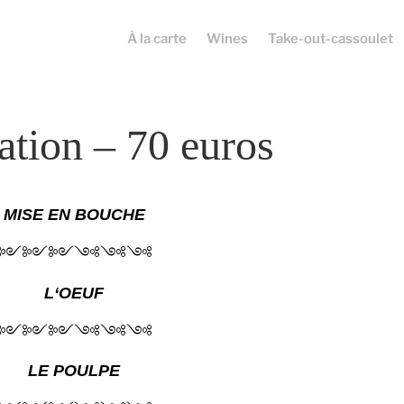
À la carte
Wines
Take-out-cassoulet
ation – 70 euros
MISE EN BOUCHE
༻༻༻༺༺༺
L
‘O
EUF
༻༻༻༺༺༺
LE POULPE